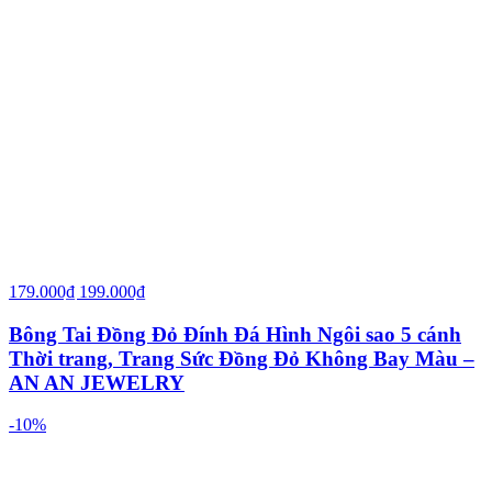
179.000₫
199.000₫
Bông Tai Đồng Đỏ Đính Đá Hình Ngôi sao 5 cánh
Thời trang, Trang Sức Đồng Đỏ Không Bay Màu –
AN AN JEWELRY
-10%