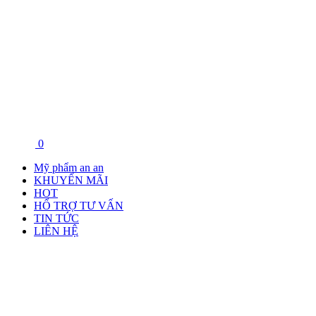
0
Mỹ phẩm an an
KHUYẾN MÃI
HOT
HỔ TRỢ TƯ VẤN
TIN TỨC
LIÊN HỆ