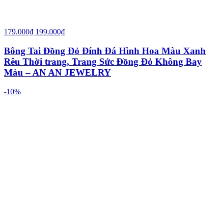
179.000₫
199.000₫
Bông Tai Đồng Đỏ Đính Đá Hình Hoa Màu Xanh
Rêu Thời trang, Trang Sức Đồng Đỏ Không Bay
Màu – AN AN JEWELRY
-10%