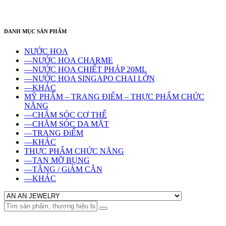
DANH MỤC SẢN PHẨM
NƯỚC HOA
—NƯỚC HOA CHARME
—NƯỚC HOA CHIẾT PHÁP 20ML
—NƯỚC HOA SINGAPO CHAI LỚN
—KHÁC
MỸ PHẨM – TRANG ĐIỂM – THỰC PHẨM CHỨC
NĂNG
—CHĂM SÓC CƠ THỂ
—CHĂM SÓC DA MẶT
—TRANG ĐiỂM
—KHÁC
THỰC PHẨM CHỨC NĂNG
—TAN MỠ BỤNG
—TĂNG / GiẢM CÂN
—KHÁC