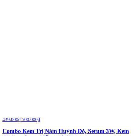
439.000₫
500.000₫
Combo Kem Trị Nám Huỳnh Đỗ, Serum 3W, Kem