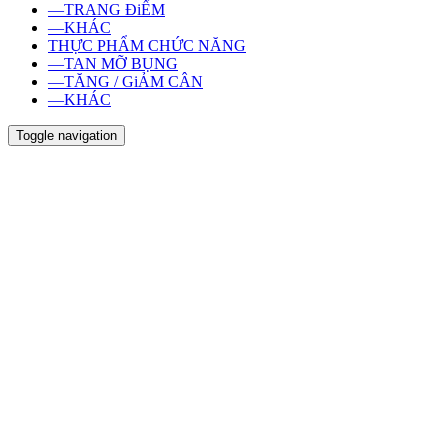
—TRANG ĐiỂM
—KHÁC
THỰC PHẨM CHỨC NĂNG
—TAN MỠ BỤNG
—TĂNG / GiẢM CÂN
—KHÁC
Toggle navigation