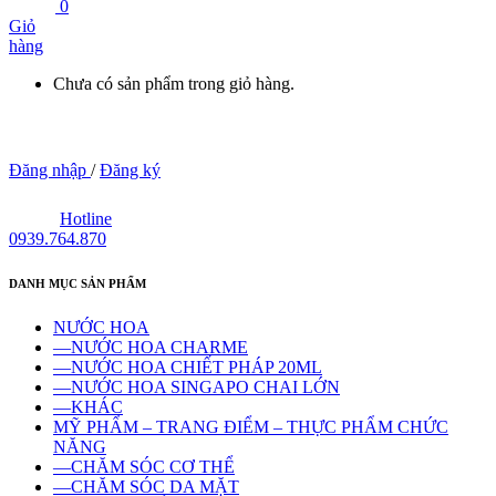
0
Giỏ
hàng
Chưa có sản phẩm trong giỏ hàng.
Đăng nhập
/
Đăng ký
Hotline
0939.764.870
DANH MỤC SẢN PHẨM
NƯỚC HOA
—NƯỚC HOA CHARME
—NƯỚC HOA CHIẾT PHÁP 20ML
—NƯỚC HOA SINGAPO CHAI LỚN
—KHÁC
MỸ PHẨM – TRANG ĐIỂM – THỰC PHẨM CHỨC
NĂNG
—CHĂM SÓC CƠ THỂ
—CHĂM SÓC DA MẶT