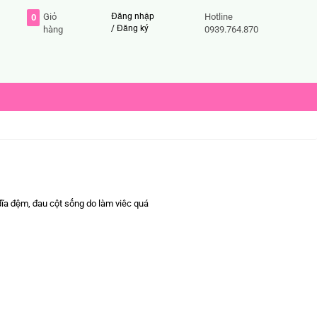
Giỏ
Đăng nhập
Hotline
0
/
Đăng ký
hàng
0939.764.870
đĩa đệm, đau cột sống do làm viêc quá