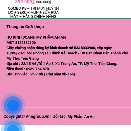
399.000₫
500.000₫
COMBO KEM TRỊ MỤN HUỲNH
ĐỖ + SERUM MỤN + SỮA RỬA
MẶT – HÀNG CHÍNH HÃNG
Thông tin Giới thiệu
HỘ KINH DOANH MỸ PHẨM AN AN
MST 8122882106
Giấy chứng nhận đăng ký kinh doanh số 53A8033900, cấp ngày
13/05/2021 bởi Phòng Tài Chính Kế Hoạch - Ủy Ban Nhân Dân Thành Phố
Mỹ Tho, Tiền Giang
Địa chỉ : 22/15 A6 ,Tổ 1 Ấp 3, Xã Trung An, TP. Mỹ Tho, Tiền Giang.
Điện thoại : 0939.764.870
Giờ làm việc : 9h -19h ( Chủ nhật 9h-16h)
Copyright© Ahngroup.vn | Đối tác:
Mỹ Phẩm An An