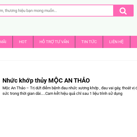
MÃI
HOT
HỔ TRỢ TƯ VẤN
TIN TỨC
LIÊN HỆ
Nhức khớp thủy MỘC AN THẢO
Mộc An Thảo – Trị dứt điểm bệnh đau nhức xương khớp , đau vai gáy, thoát vị 
sức trong thời gian dài…..Cam kết hiệu quả chỉ sau 1 liệu trình sử dụng