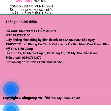
399.000₫
500.000₫
COMBO KEM TRỊ MỤN HUỲNH
ĐỖ + SERUM MỤN + SỮA RỬA
MẶT – HÀNG CHÍNH HÃNG
Thông tin Giới thiệu
HỘ KINH DOANH MỸ PHẨM AN AN
MST 8122882106
Giấy chứng nhận đăng ký kinh doanh số 53A8033900, cấp ngày
13/05/2021 bởi Phòng Tài Chính Kế Hoạch - Ủy Ban Nhân Dân Thành Phố
Mỹ Tho, Tiền Giang
Địa chỉ : 22/15 A6 ,Tổ 1 Ấp 3, Xã Trung An, TP. Mỹ Tho, Tiền Giang.
Điện thoại : 0939.764.870
Giờ làm việc : 9h -19h ( Chủ nhật 9h-16h)
Copyright© Ahngroup.vn | Đối tác:
Mỹ Phẩm An An