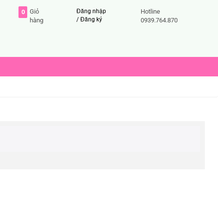
Giỏ
Đăng nhập
Hotline
0
/
Đăng ký
hàng
0939.764.870