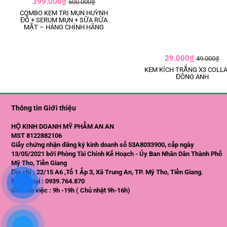
399.000₫
500.000₫
COMBO KEM TRỊ MỤN HUỲNH
ĐỖ + SERUM MỤN + SỮA RỬA
MẶT – HÀNG CHÍNH HÃNG
29.000₫
49.000₫
KEM KÍCH TRẮNG X3 COLL
ĐÔNG ANH
Thông tin Giới thiệu
HỘ KINH DOANH MỸ PHẨM AN AN
MST 8122882106
Giấy chứng nhận đăng ký kinh doanh số 53A8033900, cấp ngày
13/05/2021 bởi Phòng Tài Chính Kế Hoạch - Ủy Ban Nhân Dân Thành Phố
Mỹ Tho, Tiền Giang
Địa chỉ : 22/15 A6 ,Tổ 1 Ấp 3, Xã Trung An, TP. Mỹ Tho, Tiền Giang.
Điện thoại : 0939.764.870
Giờ làm việc : 9h -19h ( Chủ nhật 9h-16h)