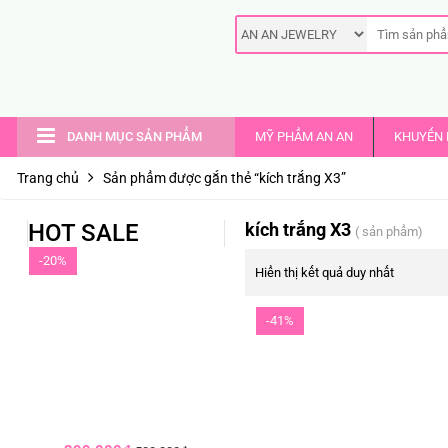
DANH MỤC SẢN PHẨM
MỸ PHẨM AN AN
KHUYẾN 
Trang chủ
Sản phẩm được gắn thẻ “kích trắng X3”
HOT SALE
kích trắng X3
( sản phẩm)
-20%
Hiển thị kết quả duy nhất
-41%