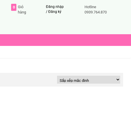
Giỏ
Đăng nhập
Hotline
0
/
Đăng ký
hàng
0939.764.870