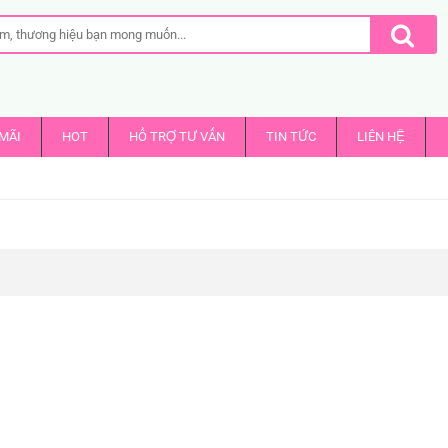
MÃI
HOT
HỔ TRỢ TƯ VẤN
TIN TỨC
LIÊN HỆ