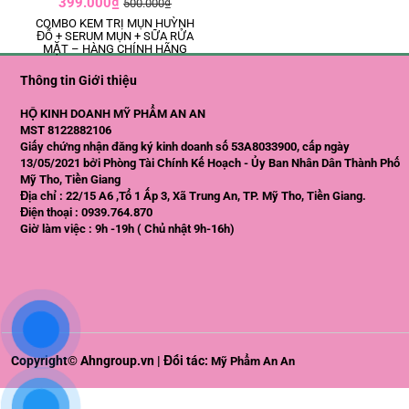
399.000₫
500.000₫
COMBO KEM TRỊ MỤN HUỲNH
ĐỖ + SERUM MỤN + SỮA RỬA
MẶT – HÀNG CHÍNH HÃNG
Thông tin Giới thiệu
HỘ KINH DOANH MỸ PHẨM AN AN
MST 8122882106
Giấy chứng nhận đăng ký kinh doanh số 53A8033900, cấp ngày
13/05/2021 bởi Phòng Tài Chính Kế Hoạch - Ủy Ban Nhân Dân Thành Phố
Mỹ Tho, Tiền Giang
Địa chỉ : 22/15 A6 ,Tổ 1 Ấp 3, Xã Trung An, TP. Mỹ Tho, Tiền Giang.
Điện thoại : 0939.764.870
Giờ làm việc : 9h -19h ( Chủ nhật 9h-16h)
Copyright© Ahngroup.vn | Đối tác:
Mỹ Phẩm An An