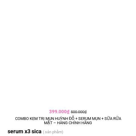
399.000₫
500.000₫
COMBO KEM TRỊ MỤN HUỲNH ĐỖ + SERUM MỤN + SỮA RỬA
MẶT – HÀNG CHÍNH HÃNG
serum x3 sica
( sản phẩm)