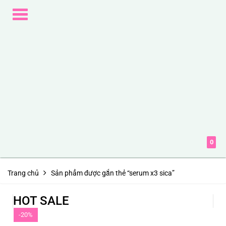
Toggle
navigation
0
Trang chủ
Sản phẩm được gắn thẻ “serum x3 sica”
HOT SALE
-20%