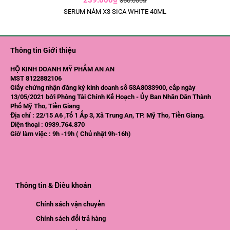
239.000₫
350.000₫
SERUM NÁM X3 SICA WHITE 40ML
Thông tin Giới thiệu
HỘ KINH DOANH MỸ PHẨM AN AN
MST 8122882106
Giấy chứng nhận đăng ký kinh doanh số 53A8033900, cấp ngày
13/05/2021 bởi Phòng Tài Chính Kế Hoạch - Ủy Ban Nhân Dân Thành
Phố Mỹ Tho, Tiền Giang
Địa chỉ : 22/15 A6 ,Tổ 1 Ấp 3, Xã Trung An, TP. Mỹ Tho, Tiền Giang.
Điện thoại : 0939.764.870
Giờ làm việc : 9h -19h ( Chủ nhật 9h-16h)
Thông tin & Điều khoản
Chính sách vận chuyển
Chính sách đổi trả hàng