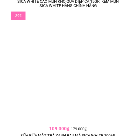
SICA WHITE CAO MỤN KHỔ QUA DIẾP CÁ 15GR, KEM MỤN
SICA WHITE HÀNG CHÍNH HÃNG
-39%
109.000₫
179.000₫
SỮA RỬA MẶT TRÀ XANH RAU MÁ SICA WHITE 100ML