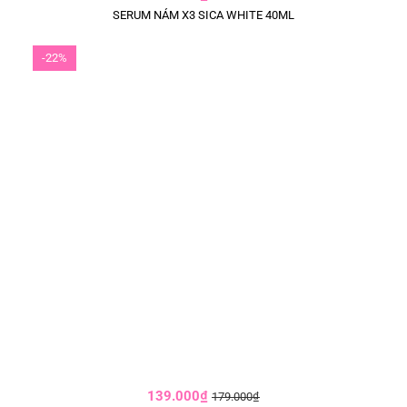
SERUM NÁM X3 SICA WHITE 40ML
-22%
139.000₫
179.000₫