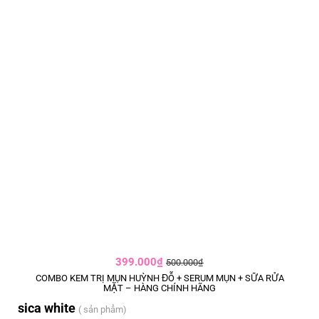
399.000₫
500.000₫
COMBO KEM TRỊ MỤN HUỲNH ĐỖ + SERUM MỤN + SỮA RỬA
MẶT – HÀNG CHÍNH HÃNG
sica white
( sản phẩm)