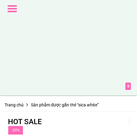
Toggle
navigation
0
Trang chủ
Sản phẩm được gắn thẻ “sica white”
HOT SALE
-20%