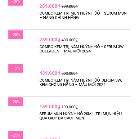
-28%
289.000₫
399.000₫
COMBO KEM TRỊ MỤN HUỲNH ĐỖ + SERUM MỤN
– HÀNG CHÍNH HÃNG
-28%
289.000₫
400.000₫
COMBO KEM TRỊ NÁM HUỲNH ĐỖ + SERUM 3W
COLLAGEN – MẪU MỚI 2024
-12%
439.000₫
500.000₫
COMBO KEM TRỊ NÁM HUỲNH ĐỖ, SERUM 3W,
KEM CHỐNG NẮNG – MẪU MỚI 2024
-20%
159.000₫
199.000₫
SERUM MỤN HUỲNH ĐỖ 20ML, TRỊ MỤN HIỆU
QUẢ GIÚP DA SẠCH MỤN
-25%