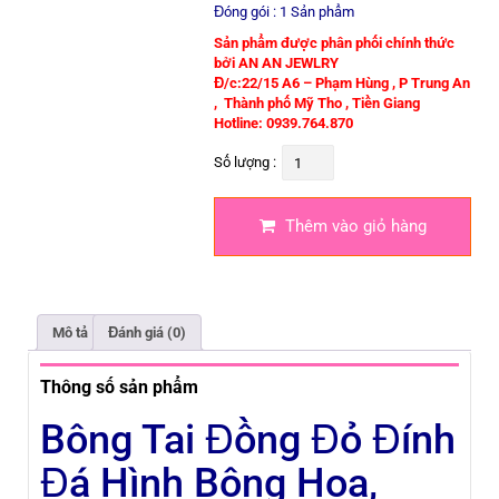
Đóng gói : 1 Sản phẩm
Sản phẩm được phân phối chính thức
bởi
AN AN JEWLRY
Đ/c:22/15 A6 – Phạm Hùng , P Trung An
, Thành phố Mỹ Tho , Tiền Giang
Hotline: 0939.764.870
Bông
Số lượng :
Tai
Thêm vào giỏ hàng
Đồng
Đỏ
Đính
Mô tả
Đánh giá (0)
Đá
Tròn
Thông số sản phẩm
Hình
Bông Tai Đồng Đỏ Đính
Bông
Đá Hình Bông Hoa,
hoa