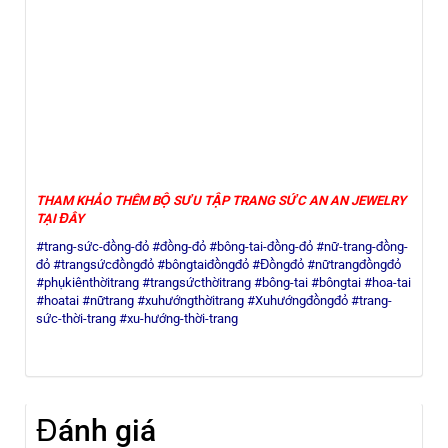
THAM KHẢO THÊM BỘ SƯU TẬP TRANG SỨC AN AN JEWELRY
TẠI ĐÂY
#trang-sức-đồng-đỏ #đồng-đỏ #bông-tai-đồng-đỏ #nữ-trang-đồng-
đỏ #trangsứcđồngđỏ #bôngtaiđồngđỏ #Đồngđỏ #nữtrangđồngđỏ
#phụkiênthờitrang #trangsứcthờitrang #bông-tai #bôngtai #hoa-tai
#hoatai #nữtrang #xuhướngthờitrang #Xuhướngđồngđỏ #trang-
sức-thời-trang #xu-hướng-thời-trang
Đánh giá