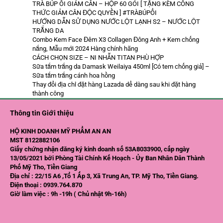
TRÀ BÚP ỔI GIẢM CÂN – HỘP 60 GÓI [ TẶNG KÈM CÔNG
THỨC GIẢM CÂN ĐỘC QUYỀN ] #TRÀBÚPỔI
HƯỚNG DẪN SỬ DỤNG NƯỚC LỘT LẠNH S2 – NƯỚC LỘT
TRẮNG DA
Combo Kem Face Đêm X3 Collagen Đông Anh + Kem chống
nắng, Mẫu mới 2024 Hàng chính hãng
CÁCH CHỌN SIZE – NI NHẪN TITAN PHÙ HỢP
Sữa tắm trắng da Damask Weilaiya 450ml [Có tem chống giả] –
Sữa tắm trắng cánh hoa hồng
Thay đổi địa chỉ đặt hàng Lazada dể dàng sau khi đặt hàng
thành công
Thông tin Giới thiệu
HỘ KINH DOANH MỸ PHẨM AN AN
MST 8122882106
Giấy chứng nhận đăng ký kinh doanh số 53A8033900, cấp ngày
13/05/2021 bởi Phòng Tài Chính Kế Hoạch - Ủy Ban Nhân Dân Thành
Phố Mỹ Tho, Tiền Giang
Địa chỉ : 22/15 A6 ,Tổ 1 Ấp 3, Xã Trung An, TP. Mỹ Tho, Tiền Giang.
Điện thoại : 0939.764.870
Giờ làm việc : 9h -19h ( Chủ nhật 9h-16h)