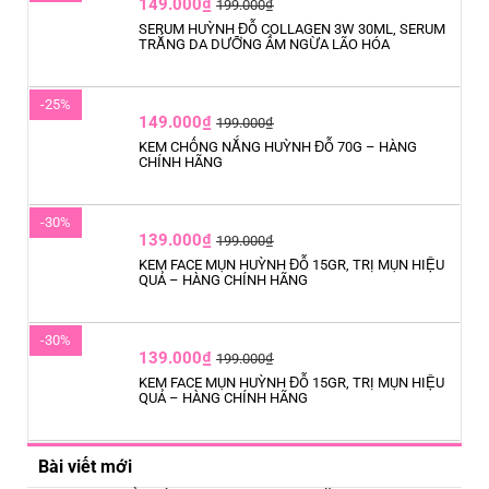
149.000₫
199.000₫
SERUM HUỲNH ĐỖ COLLAGEN 3W 30ML, SERUM
TRẮNG DA DƯỠNG ẨM NGỪA LÃO HÓA
-25%
149.000₫
199.000₫
KEM CHỐNG NẮNG HUỲNH ĐỖ 70G – HÀNG
CHÍNH HÃNG
-30%
139.000₫
199.000₫
KEM FACE MỤN HUỲNH ĐỖ 15GR, TRỊ MỤN HIỆU
QUẢ – HÀNG CHÍNH HÃNG
-30%
139.000₫
199.000₫
KEM FACE MỤN HUỲNH ĐỖ 15GR, TRỊ MỤN HIỆU
QUẢ – HÀNG CHÍNH HÃNG
Bài viết mới