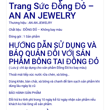
Trang Sức Đồng Đỏ –
Thời
trang,
AN AN JEWELRY
Trang
Thương hiệu : AN AN JEWELRY
Sức
Chất liệu : ĐỒNG ĐỎ – Không bay màu
Đồng
Đóng gói : 1 Sản phẩm
HƯỚNG DẪN SỬ DỤNG VÀ
Đỏ
BẢO QUẢN ĐỐI VỚI SẢN
Không
PHẨM BÔNG TAI ĐỒNG ĐỎ
bay
màu
( Lưu ý: chỉ áp dụng cho sản phẩm Đồng Đỏ ko bay màu)
Thoải mái tiếp xúc nước rửa chén, xà bông…
-
Dùng khăn, bàn chải, xà bông và chanh để làm sạch sản phẩm khi
AN
dùng lâu ngày bị cũ
AN
BẢO HÀNH SẢN PHẨM
JEWELRY
Đổi trả ko tính phí trong 10 ngày kể từ ngày nhận sản phẩm nếu
khách ko hài lòng về sản phẩm.
số