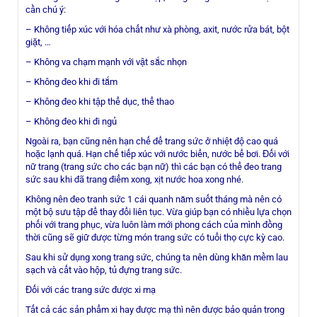
cần chú ý:
– Không tiếp xúc với hóa chất như xà phòng, axit, nước rửa bát, bột
giặt, …
– Không va chạm mạnh với vật sắc nhọn
– Không đeo khi đi tắm
– Không đeo khi tập thể dục, thể thao
– Không đeo khi đi ngủ
Ngoài ra, bạn cũng nên hạn chế để trang sức ở nhiệt độ cao quá
hoặc lạnh quá. Hạn chế tiếp xúc với nước biển, nước bể bơi. Đối với
nữ trang (trang sức cho các bạn nữ) thì các bạn có thể đeo trang
sức sau khi đã trang điểm xong, xịt nước hoa xong nhé.
Không nên đeo tranh sức 1 cái quanh năm suốt tháng mà nên có
một bộ sưu tập để thay đổi liên tục. Vừa giúp bạn có nhiều lựa chọn
phối với trang phục, vừa luôn làm mới phong cách của mình đồng
thời cũng sẽ giữ được từng món trang sức có tuổi thọ cực kỳ cao.
Sau khi sử dụng xong trang sức, chúng ta nên dùng khăn mềm lau
sạch và cất vào hộp, tủ đựng trang sức.
Đối với các trang sức được xi mạ
Tất cả các sản phẩm xi hay được mạ thì nên được bảo quản trong