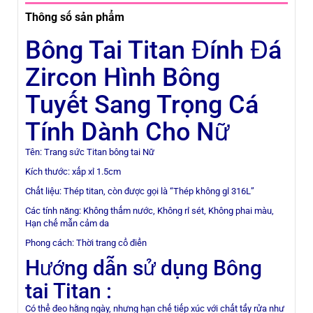
Hình
Thông số sản phẩm
Bông
Bông Tai Titan Đính Đá
Tuyết
Zircon Hình Bông
Sang
Tuyết Sang Trọng Cá
Trọng
Cá
Tính Dành Cho Nữ
Tính
Tên: Trang sức Titan bông tai Nữ
Dành
Kích thước: xấp xỉ 1.5cm
Cho
Chất liệu: Thép titan, còn được gọi là “Thép không gỉ 316L”
Các tính năng: Không thấm nước, Không rỉ sét, Không phai màu,
Nữ
Hạn chế mẫn cảm da
số
Phong cách: Thời trang cổ điển
lượng
Hướng dẫn sử dụng Bông
tai Titan :
Có thể đeo hằng ngày, nhưng hạn chế tiếp xúc với chất tẩy rửa như