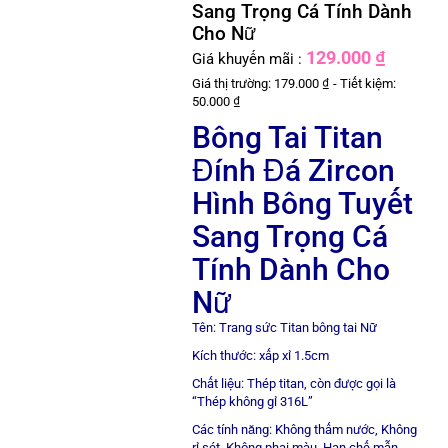
Sang Trọng Cá Tính Dành
Cho Nữ
129.000 ₫
Giá khuyến mãi :
Giá thị trường: 179.000 ₫ - Tiết kiệm:
50.000 ₫
Bông Tai Titan
Đính Đá Zircon
Hình Bông Tuyết
Sang Trọng Cá
Tính Dành Cho
Nữ
Tên: Trang sức Titan bông tai Nữ
Kích thước: xấp xỉ 1.5cm
Chất liệu: Thép titan, còn được gọi là
“Thép không gỉ 316L”
Các tính năng: Không thấm nước, Không
rỉ sét, Không phai màu, Hạn chế mẫn