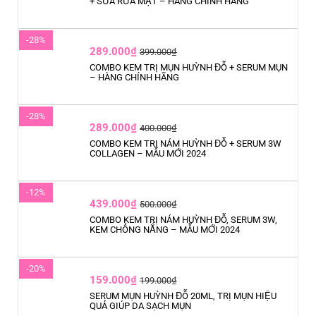
+ SỮA RỬA MẶT – HÀNG CHÍNH HÃNG
-28%
289.000₫
399.000₫
COMBO KEM TRỊ MỤN HUỲNH ĐỖ + SERUM MỤN
– HÀNG CHÍNH HÃNG
-28%
289.000₫
400.000₫
COMBO KEM TRỊ NÁM HUỲNH ĐỖ + SERUM 3W
COLLAGEN – MẪU MỚI 2024
-12%
439.000₫
500.000₫
COMBO KEM TRỊ NÁM HUỲNH ĐỖ, SERUM 3W,
KEM CHỐNG NẮNG – MẪU MỚI 2024
-20%
159.000₫
199.000₫
SERUM MỤN HUỲNH ĐỖ 20ML, TRỊ MỤN HIỆU
QUẢ GIÚP DA SẠCH MỤN