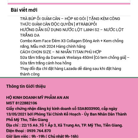
Bài viết mới
TRÀ BÚP ỔI GIẢM CÂN – HỘP 60 GÓI [ TẶNG KÈM CÔNG
THỨC GIẢM CÂN ĐỘC QUYỀN ] #TRÀBÚPỔI
HƯỚNG DẪN SỬ DỤNG NƯỚC LỘT LẠNH S2 – NƯỚC LỘT
TRẮNG DA
Combo Kem Face Đêm X3 Collagen Đông Anh + Kem chống
nắng, Mẫu mới 2024 Hàng chính hãng
CÁCH CHỌN SIZE – NI NHẪN TITAN PHÙ HỢP
Sữa tắm trắng da Damask Weilaiya 450ml [Có tem chống giả] –
Sữa tắm trắng cánh hoa hồng
Thay đổi địa chỉ đặt hàng Lazada dể dàng sau khi đặt hàng
thành công
Thông tin Giới thiệu
HỘ KINH DOANH MỸ PHẨM AN AN
MST 8122882106
Giấy chứng nhận đăng ký kinh doanh số 53A8033900, cấp ngày
13/05/2021 bởi Phòng Tài Chính Kế Hoạch - Ủy Ban Nhân Dân Thành
Phố Mỹ Tho, Tiền Giang
Địa chỉ : 22/15 A6 ,Tổ 1 Ấp 3, Xã Trung An, TP. Mỹ Tho, Tiền Giang.
Điện thoại : 0939.764.870
Giờ làm việc : 9h -19h ( Chủ nhật 9h-16h)