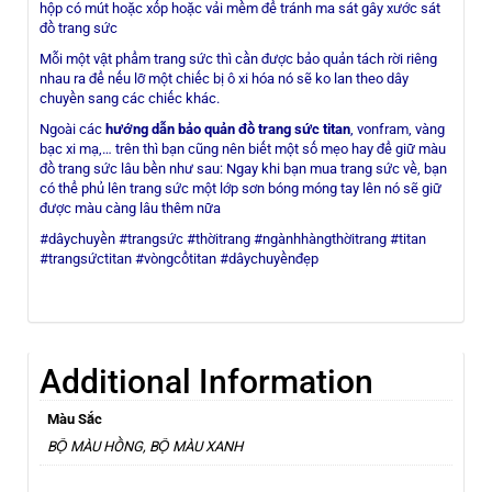
hộp có mút hoặc xốp hoặc vải mềm để tránh ma sát gây xước sát
đồ trang sức
Mỗi một vật phẩm trang sức thì cần được bảo quản tách rời riêng
nhau ra để nếu lỡ một chiếc bị ô xi hóa nó sẽ ko lan theo dây
chuyền sang các chiếc khác.
Ngoài các
hướng dẫn bảo quản đồ trang sức titan
, vonfram, vàng
bạc xi mạ,… trên thì bạn cũng nên biết một số mẹo hay để giữ màu
đồ trang sức lâu bền như sau: Ngay khi bạn mua trang sức về, bạn
có thể phủ lên trang sức một lớp sơn bóng móng tay lên nó sẽ giữ
được màu càng lâu thêm nữa
#dâychuyền #trangsức #thờitrang #ngànhhàngthờitrang #titan
#trangsứctitan #vòngcổtitan #dâychuyềnđẹp
Additional Information
Màu Sắc
BỘ MÀU HỒNG, BỘ MÀU XANH