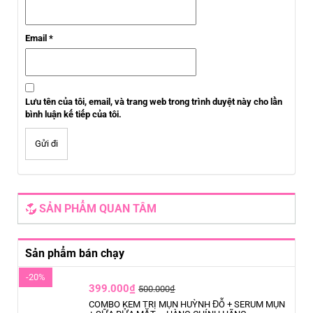
Email
*
Lưu tên của tôi, email, và trang web trong trình duyệt này cho lần
bình luận kế tiếp của tôi.
SẢN PHẨM QUAN TÂM
Sản phẩm bán chạy
-20%
399.000₫
500.000₫
COMBO KEM TRỊ MỤN HUỲNH ĐỖ + SERUM MỤN