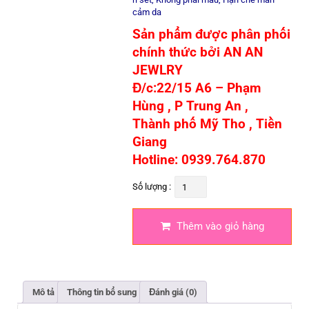
cảm da
Sản phẩm được phân phối
chính thức bởi
AN AN
JEWLRY
Đ/c:22/15 A6 – Phạm
Hùng , P Trung An ,
Thành phố Mỹ Tho , Tiền
Giang
Hotline: 0939.764.870
Bông
Số lượng :
Tai
Thêm vào giỏ hàng
Titan
Đính
Đá
Mô tả
Thông tin bổ sung
Đánh giá (0)
Zircon