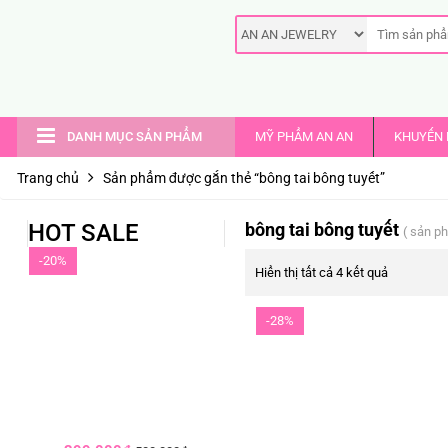
DANH MỤC SẢN PHẨM
MỸ PHẨM AN AN
KHUYẾN 
Trang chủ
Sản phẩm được gắn thẻ “bông tai bông tuyết”
HOT SALE
bông tai bông tuyết
( sản p
-20%
Hiển thị tất cả 4 kết quả
-28%