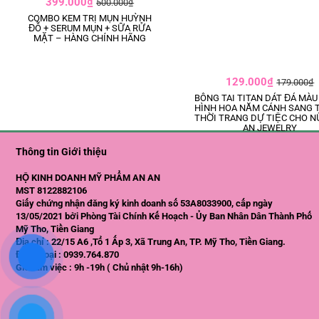
399.000₫
500.000₫
COMBO KEM TRỊ MỤN HUỲNH
ĐỖ + SERUM MỤN + SỮA RỬA
MẶT – HÀNG CHÍNH HÃNG
129.000₫
179.000₫
BÔNG TAI TITAN DÁT ĐÁ MÀ
HÌNH HOA NĂM CÁNH SANG 
THỜI TRANG DỰ TIỆC CHO N
AN JEWELRY
Thông tin Giới thiệu
HỘ KINH DOANH MỸ PHẨM AN AN
MST 8122882106
Giấy chứng nhận đăng ký kinh doanh số 53A8033900, cấp ngày
13/05/2021 bởi Phòng Tài Chính Kế Hoạch - Ủy Ban Nhân Dân Thành Phố
Mỹ Tho, Tiền Giang
Địa chỉ : 22/15 A6 ,Tổ 1 Ấp 3, Xã Trung An, TP. Mỹ Tho, Tiền Giang.
Điện thoại : 0939.764.870
Giờ làm việc : 9h -19h ( Chủ nhật 9h-16h)