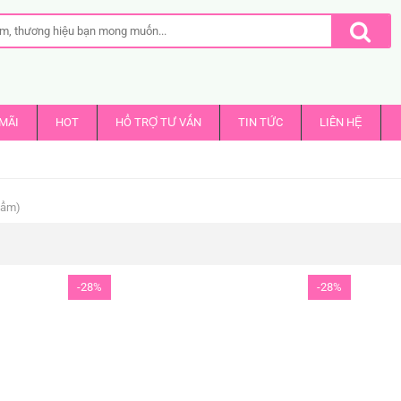
MÃI
HOT
HỔ TRỢ TƯ VẤN
TIN TỨC
LIÊN HỆ
hẩm)
-28%
-28%