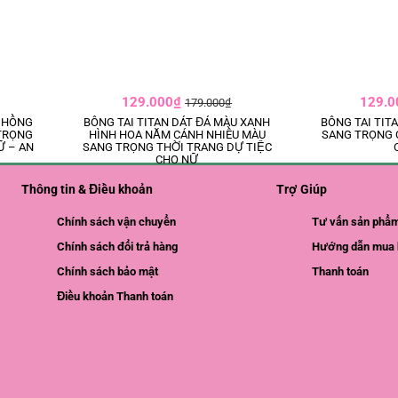
129.000₫
129.
179.000₫
U HỒNG
BÔNG TAI TITAN DÁT ĐÁ MÀU XANH
BÔNG TAI TIT
TRỌNG
HÌNH HOA NĂM CÁNH NHIỀU MÀU
SANG TRỌNG 
Ữ – AN
SANG TRỌNG THỜI TRANG DỰ TIỆC
CHO NỮ
Thông tin & Điều khoản
Trợ Giúp
Chính sách vận chuyển
Tư vấn sản phẩ
Chính sách đổi trả hàng
Hướng dẫn mua 
Chính sách bảo mật
Thanh toán
Điều khoản Thanh toán