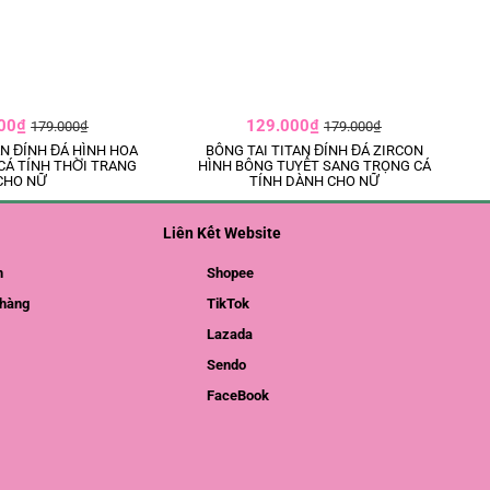
000₫
129.000₫
179.000₫
179.000₫
AN ĐÍNH ĐÁ HÌNH HOA
BÔNG TAI TITAN ĐÍNH ĐÁ ZIRCON
CÁ TÍNH THỜI TRANG
HÌNH BÔNG TUYẾT SANG TRỌNG CÁ
CHO NỮ
TÍNH DÀNH CHO NỮ
Liên Kết Website
m
Shopee
hàng
TikTok
Lazada
Sendo
FaceBook