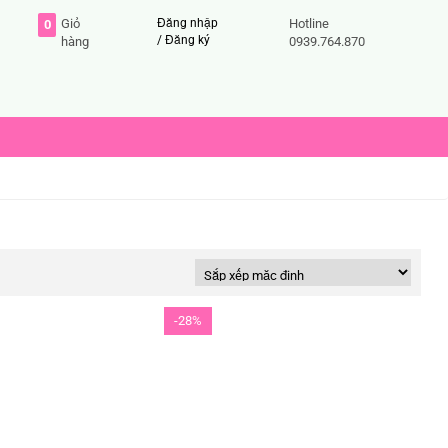
Giỏ
Đăng nhập
Hotline
0
/
Đăng ký
hàng
0939.764.870
-28%